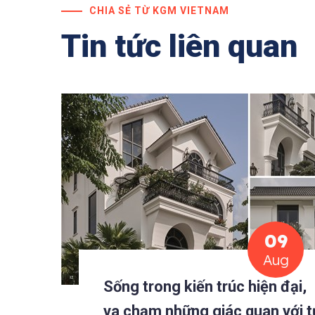
CHIA SẺ TỪ KGM VIETNAM
Tin tức liên quan
09
Aug
Sống trong kiến trúc hiện đại,
va chạm những giác quan với t