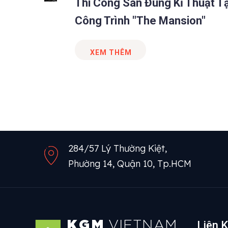
Thi Công Sàn Đúng Kĩ Thuật Tạ
Công Trình "The Mansion"
XEM THÊM
284/57 Lý Thường Kiệt,
Phường 14, Quận 10, Tp.HCM
KGM
VIETNAM
Liên K