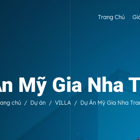
Trang Chủ
Gi
n Mỹ Gia Nha 
rang chủ
/
Dự án
/
VILLA
/
Dự Án Mỹ Gia Nha Tra