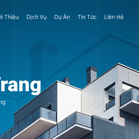
ới Thiệu
Dịch Vụ
Dự Án
Tin Tức
Liên Hệ
Trang
ng