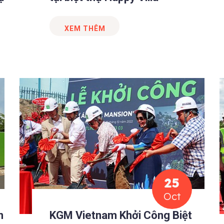
XEM THÊM
25
Oct
n
KGM Vietnam Khởi Công Biệt