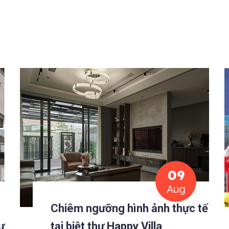
09
Aug
Chiêm ngưỡng hình ảnh thực tế
ự
tại biệt thự Happy Villa