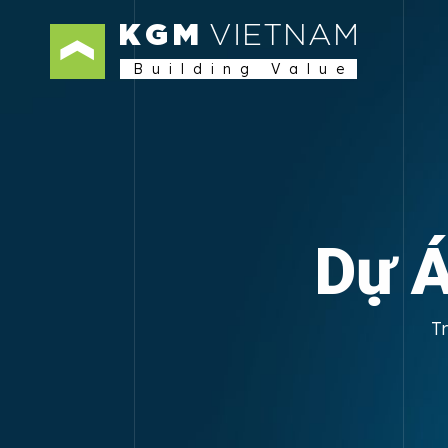
KGM
VIETNAM
Building Value
Dự Á
T