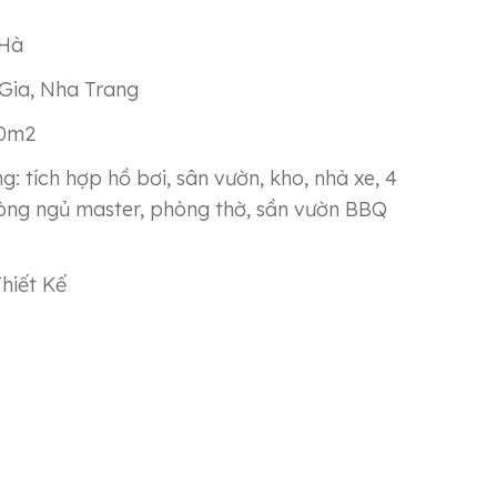
 Hà
 Gia, Nha Trang
30m2
g: tích hợp hồ bơi, sân vườn, kho, nhà xe, 4
òng ngủ master, phòng thờ, sần vườn BBQ
hiết Kế