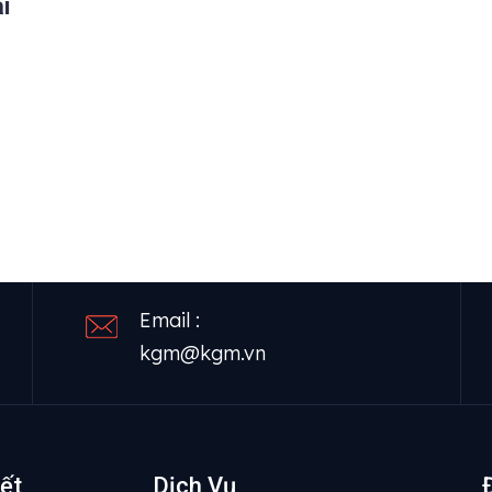
i
Email :
kgm@kgm.vn
ết
Dịch Vụ