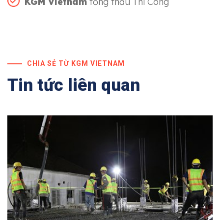
KGM Vietnam
tổng thầu Thi Công
CHIA SẺ TỪ KGM VIETNAM
Tin tức liên quan