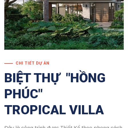
CHI TIẾT DỰ ÁN
BIỆT THỰ "HỒNG
PHÚC"
TROPICAL VILLA
Đây là công trình được Thiết Kế theo phong cách