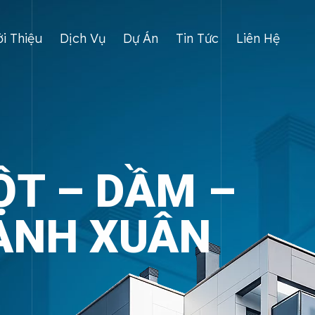
ới Thiệu
Dịch Vụ
Dự Án
Tin Tức
Liên Hệ
ỘT – DẦM –
 ANH XUÂN