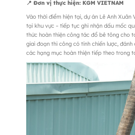
📍 Đơn vị thực hiện: KGM VIETNAM
Vào thời điểm hiện tại, dự án Lê Anh Xuân 
tại khu vực – tiếp tục ghi nhận dấu mốc q
thức hoàn thiện công tác đổ bê tông cho t
giai đoạn thi công có tính chiến lược, đán
các hạng mục hoàn thiện tiếp theo trong t