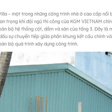
Villa – một trong những công trình nhà ở cao cấp nổi 
uan trọng khi đội ngũ thi công của KGM VIETNAM chí
oàn bộ hệ thống cột, dầm và sàn của tầng 3. Đây là 
h dấu sự chuyển tiếp giữa phần khung kết cấu chính và
oàn bộ quá trình xây dựng công trình.