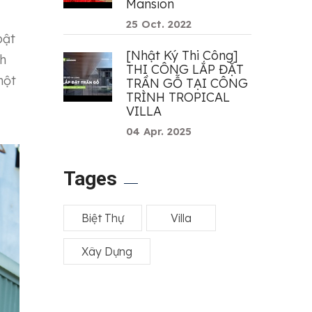
Mansion
25 Oct. 2022
bật
[Nhật Ký Thi Công]
nh
THI CÔNG LẮP ĐẶT
một
TRẦN GỖ TẠI CÔNG
TRÌNH TROPICAL
VILLA
04 Apr. 2025
Tages
Biệt Thự
Villa
Xây Dựng